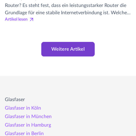
Router? Es steht fest, dass ein leistungsstarker Router die
Grundlage für eine stabile Internetverbindung ist. Welche
Artikel lesen
Router-Arten gibt es überhaupt? Worauf sollten Sie beim
Kauf achten und welches Modell passt am besten zu Ihrem
Anschluss und Ihren Anforderungen?
Weitere Artikel
Glasfaser
Glasfaser in Köln
Glasfaser in München
Glasfaser in Hamburg
Glasfaser in Berlin