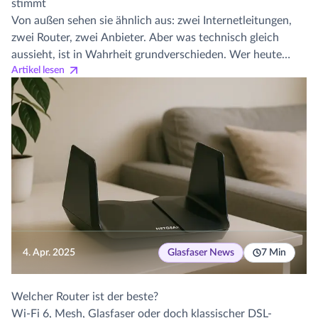
stimmt
Von außen sehen sie ähnlich aus: zwei Internetleitungen,
zwei Router, zwei Anbieter. Aber was technisch gleich
aussieht, ist in Wahrheit grundverschieden. Wer heute
Artikel lesen
zwischen Kabelanschluss und Glasfaser wählt, muss
entscheiden: Will ich ein Netz, das an die Wand gebaut
wurde – oder eines, das für die Cloud gemacht ist? Wir
haben fünf weitverbreitete Aussagen über Kabel und
Glasfaser gecheckt – und sagen dir, was wirklich stimmt.
4. Apr. 2025
Glasfaser News
7 Min
Welcher Router ist der beste?
Wi-Fi 6, Mesh, Glasfaser oder doch klassischer DSL-