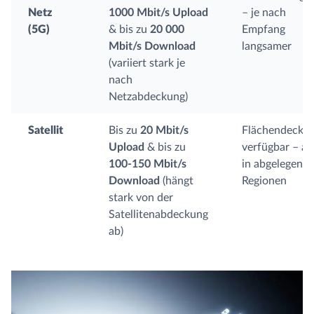
Netz
1000 Mbit/s Upload
– je nach
(5G)
& bis zu
20 000
Empfang
Mbit/s Download
langsamer
(variiert stark je
nach
Netzabdeckung)
Satellit
Bis zu
20 Mbit/s
Flächendecke
Upload
& bis zu
verfügbar – a
100-150 Mbit/s
in abgelegene
Download
(hängt
Regionen
stark von der
Satellitenabdeckung
ab)