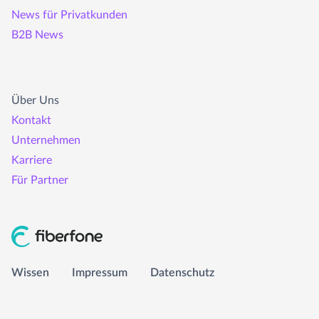
News für Privatkunden
B2B News
Über Uns
Kontakt
Unternehmen
Wissen
Karriere
Für Partner
Impressum
Datenschutz
info@fiberfone.de
Wissen
Impressum
Datenschutz
0231 989 43210