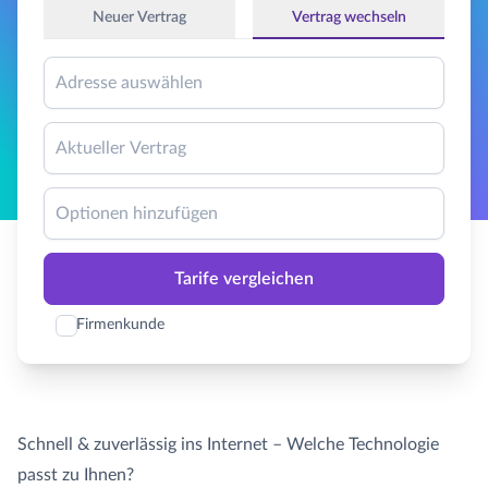
Neuer Vertrag
Vertrag wechseln
GLASFASER RUHR
Managed Services
Carrier Access Plattform
Adresse auswählen
1&1 Versatel
Richtfunk & Satellit
Vergleichsportal
Aktueller Vertrag
Optionen hinzufügen
Tarife vergleichen
Firmenkunde
Schnell & zuverlässig ins Internet – Welche Technologie
passt zu Ihnen?