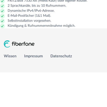
FRITZ!Box 7530 AX (Miete/Kauf) oder eigener Router.
2 Sprachkanäle, bis zu 10 Rufnummern.
GLASFASER RUHR
Managed Services
Carrier Access Plattform
Dynamische IPv4/IPv6-Adresse.
E-Mail-Postfächer (1&1 Mail).
Selbstinstallation vorgesehen.
1&1 Versatel
Richtfunk & Satellit
Vergleichsportal
Kündigung & Rufnummernmitnahme möglich.
Wissen
Wissen
Impressum
Datenschutz
Impressum
Datenschutz
info@fiberfone.de
0231 989 43210