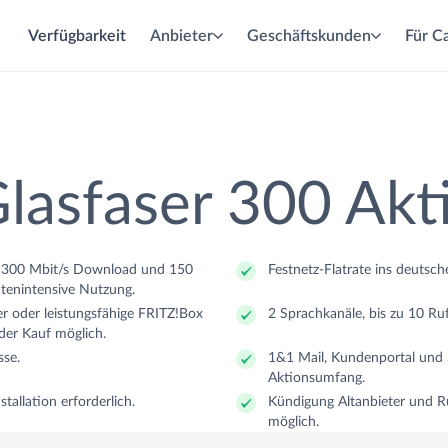
Verfügbarkeit
Anbieter
Geschäftskunden
Für Ca
lasfaser
abel
SL
lasfaser 300 Akt
it 300 Mbit/s Download und 150
Festnetz-Flatrate ins deutsch
eit
eit
eit
atenintensive Nutzung.
r oder leistungsfähige FRITZ!Box
2 Sprachkanäle, bis zu 10 R
oder Kauf möglich.
se.
1&1 Mail, Kundenportal und 
Aktionsumfang.
stallation erforderlich.
Kündigung Altanbieter und 
möglich.