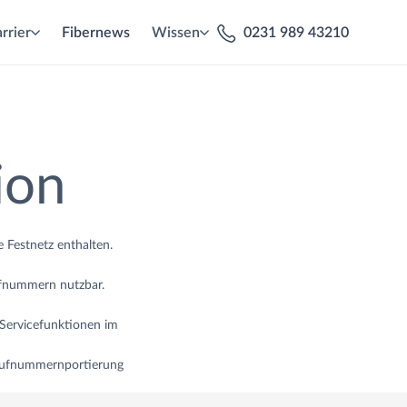
rrier
Fibernews
Wissen
0231 989 43210
ion
e Festnetz enthalten.
ufnummern nutzbar.
Servicefunktionen im
Rufnummernportierung