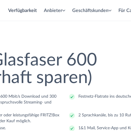
Verfügbarkeit
Anbieter
Geschäftskunden
Für Ca
lasfaser
abel
SL
lasfaser 600
haft sparen)
eit
eit
eit
it 600 Mbit/s Download und 300
Festnetz-Flatrate ins deutsch
nspruchsvolle Streaming- und
r oder leistungsfähige FRITZ!Box
2 Sprachkanäle, bis zu 10 Ru
oder Kauf möglich.
se.
1&1 Mail, Service-App und Ku