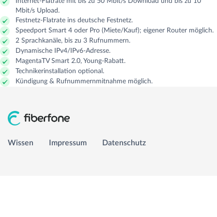
Internet-Flatrate mit bis zu 50 Mbit/s Download und bis zu 10
Mbit/s Upload.
Festnetz-Flatrate ins deutsche Festnetz.
GLASFASER RUHR
Managed Services
Carrier Access Plattform
Speedport Smart 4 oder Pro (Miete/Kauf); eigener Router möglich.
2 Sprachkanäle, bis zu 3 Rufnummern.
Dynamische IPv4/IPv6-Adresse.
1&1 Versatel
Richtfunk & Satellit
Vergleichsportal
MagentaTV Smart 2.0, Young-Rabatt.
Technikerinstallation optional.
Kündigung & Rufnummernmitnahme möglich.
Wissen
Impressum
Wissen
Impressum
Datenschutz
Datenschutz
info@fiberfone.de
0231 989 43210