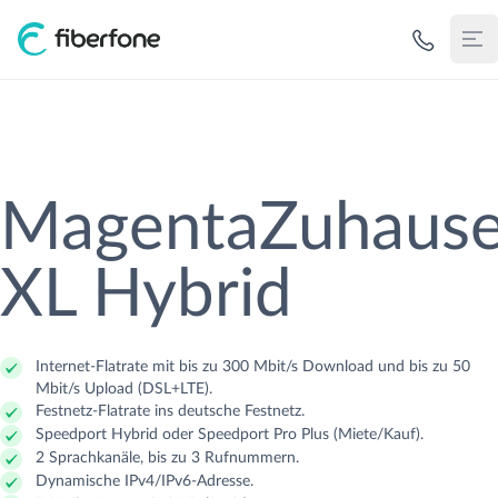
Verfügbarkeit
Zurück
Zurück
Zurück
Zurück
Zurück
Zurück
Zurück
Anbieter
Gehe zu Anbieter
Gehe zu Geschäftskunden
Gehe zu Für Carrier
Gehe zu Wissen
Gehe zu Glasfaser
Gehe zu Kabel
Gehe zu DSL
MagentaZuhaus
Geschäftskunden
XL Hybrid
Deutsche Telekom
Accesslösungen
Door-To-Door Vermarktung
Glasfaser
Kosten
Kosten
Kosten
Für Carrier
Deutsche Glasfaser
Vernetzung & SD-WAN
Eigentümer-Identifikation
Kabel
Anschluss
Anschluss
Anschluss
Fibernews
Internet-Flatrate mit bis zu 300 Mbit/s Download und bis zu 50
Mbit/s Upload (DSL+LTE).
Wissen
Deutsche GigaNetz
Cloud-Telefonie & UCC
Gestattungseinholung
DSL
Verfügbarkeit
Verfügbarkeit
Verfügbarkeit
Festnetz-Flatrate ins deutsche Festnetz.
Speedport Hybrid oder Speedport Pro Plus (Miete/Kauf).
2 Sprachkanäle, bis zu 3 Rufnummern.
Vodafone
IT-Security & NIS2
Glasfaserausbau NE3 & NE4
Anschlussarten vergleichen
Dynamische IPv4/IPv6-Adresse.