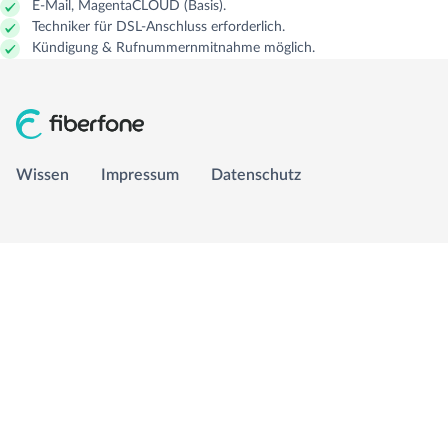
E-Mail, MagentaCLOUD (Basis).
Techniker für DSL-Anschluss erforderlich.
GLASFASER RUHR
Managed Services
Carrier Access Plattform
Kündigung & Rufnummernmitnahme möglich.
1&1 Versatel
Richtfunk & Satellit
Vergleichsportal
Wissen
Impressum
Datenschutz
Wissen
Impressum
Datenschutz
info@fiberfone.de
0231 989 43210