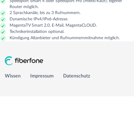
Speedport Smart 4 oder Speedport Pro (Miete/Kauf); eigener
Router möglich.
2 Sprachkanäle, bis zu 3 Rufnummern.
GLASFASER RUHR
Managed Services
Carrier Access Plattform
Dynamische IPv4/IPv6-Adresse.
MagentaTV Smart 2.0, E-Mail, MagentaCLOUD.
1&1 Versatel
Richtfunk & Satellit
Vergleichsportal
Technikerinstallation optional.
Kündigung Altanbieter und Rufnummernmitnahme möglich.
Wissen
Wissen
Impressum
Datenschutz
Impressum
Datenschutz
info@fiberfone.de
0231 989 43210