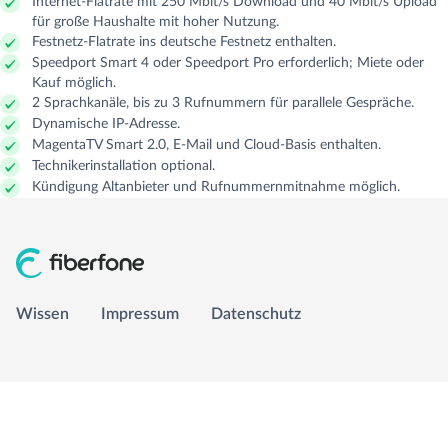
Internet-Flatrate mit 250 Mbit/s Download und 40 Mbit/s Upload
für große Haushalte mit hoher Nutzung.
Festnetz-Flatrate ins deutsche Festnetz enthalten.
GLASFASER RUHR
Managed Services
Carrier Access Plattform
Speedport Smart 4 oder Speedport Pro erforderlich; Miete oder
Kauf möglich.
2 Sprachkanäle, bis zu 3 Rufnummern für parallele Gespräche.
1&1 Versatel
Richtfunk & Satellit
Vergleichsportal
Dynamische IP-Adresse.
MagentaTV Smart 2.0, E-Mail und Cloud-Basis enthalten.
Technikerinstallation optional.
Kündigung Altanbieter und Rufnummernmitnahme möglich.
Wissen
Impressum
Wissen
Impressum
Datenschutz
Datenschutz
info@fiberfone.de
0231 989 43210