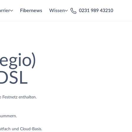
rrier
Fibernews
Wissen
0231 989 43210
egio)
 DSL
e Festnetz enthalten.
fnummern.
tfach und Cloud-Basis.