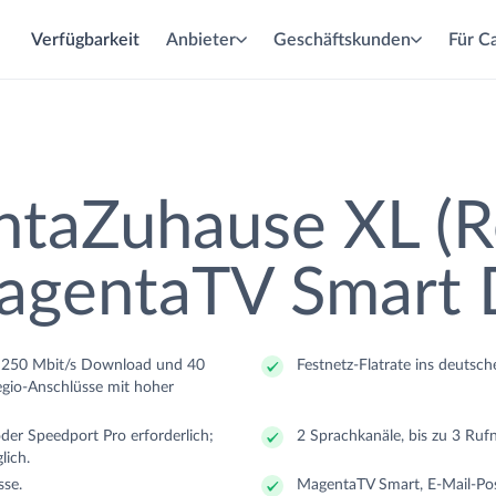
Verfügbarkeit
Anbieter
Geschäftskunden
Für Ca
lasfaser
abel
SL
taZuhause XL (R
agentaTV Smart
eit
eit
eit
it 250 Mbit/s Download und 40
Festnetz-Flatrate ins deutsch
egio-Anschlüsse mit hoher
der Speedport Pro erforderlich;
2 Sprachkanäle, bis zu 3 Ru
lich.
se.
MagentaTV Smart, E-Mail-Pos