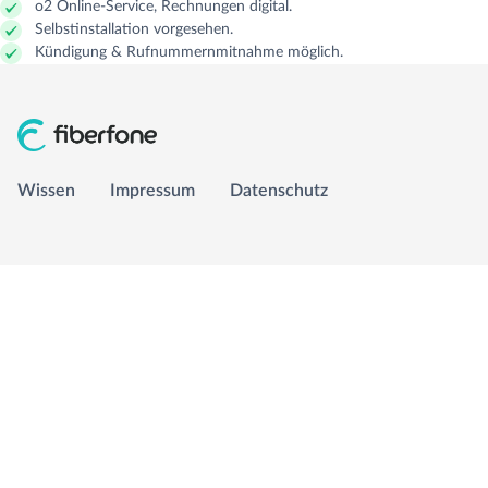
o2 Online-Service, Rechnungen digital.
Selbstinstallation vorgesehen.
GLASFASER RUHR
Managed Services
Carrier Access Plattform
Kündigung & Rufnummernmitnahme möglich.
1&1 Versatel
Richtfunk & Satellit
Vergleichsportal
Wissen
Impressum
Datenschutz
Wissen
Impressum
Datenschutz
info@fiberfone.de
0231 989 43210