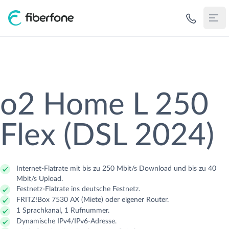
Verfügbarkeit
Zurück
Zurück
Zurück
Zurück
Zurück
Zurück
Zurück
Anbieter
Gehe zu Anbieter
Gehe zu Geschäftskunden
Gehe zu Für Carrier
Gehe zu Wissen
Gehe zu Glasfaser
Gehe zu Kabel
Gehe zu DSL
o2 Home L 250
Geschäftskunden
Flex (DSL 2024)
Deutsche Telekom
Accesslösungen
Door-To-Door Vermarktung
Glasfaser
Kosten
Kosten
Kosten
Für Carrier
Deutsche Glasfaser
Vernetzung & SD-WAN
Eigentümer-Identifikation
Kabel
Anschluss
Anschluss
Anschluss
Fibernews
Internet-Flatrate mit bis zu 250 Mbit/s Download und bis zu 40
Mbit/s Upload.
Wissen
Deutsche GigaNetz
Cloud-Telefonie & UCC
Gestattungseinholung
DSL
Verfügbarkeit
Verfügbarkeit
Verfügbarkeit
Festnetz-Flatrate ins deutsche Festnetz.
FRITZ!Box 7530 AX (Miete) oder eigener Router.
1 Sprachkanal, 1 Rufnummer.
Vodafone
IT-Security & NIS2
Glasfaserausbau NE3 & NE4
Anschlussarten vergleichen
Dynamische IPv4/IPv6-Adresse.