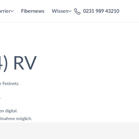
rrier
Fibernews
Wissen
0231 989 43210
) RV
e Festnetz.
.
n digital.
tnahme möglich.