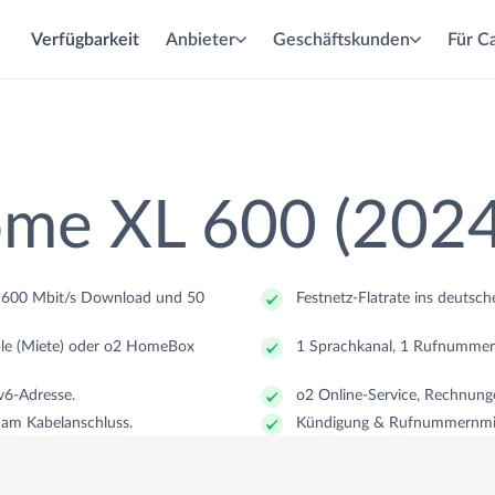
Verfügbarkeit
Anbieter
Geschäftskunden
Für Ca
lasfaser
abel
SL
me XL 600 (2024
it 600 Mbit/s Download und 50
Festnetz-Flatrate ins deutsch
eit
eit
eit
le (Miete) oder o2 HomeBox
1 Sprachkanal, 1 Rufnummer
v6-Adresse.
o2 Online-Service, Rechnunge
n am Kabelanschluss.
Kündigung & Rufnummernmi