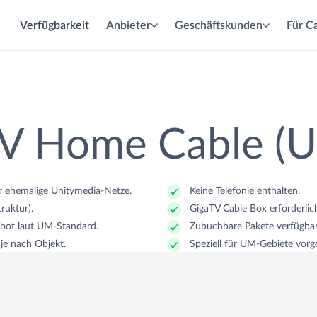
Verfügbarkeit
Anbieter
Geschäftskunden
Für Ca
lasfaser
abel
SL
V Home Cable (
r ehemalige Unitymedia-Netze.
Keine Telefonie enthalten.
eit
eit
eit
ruktur).
GigaTV Cable Box erforderlic
ebot laut UM-Standard.
Zubuchbare Pakete verfügbar
 je nach Objekt.
Speziell für UM-Gebiete vorg