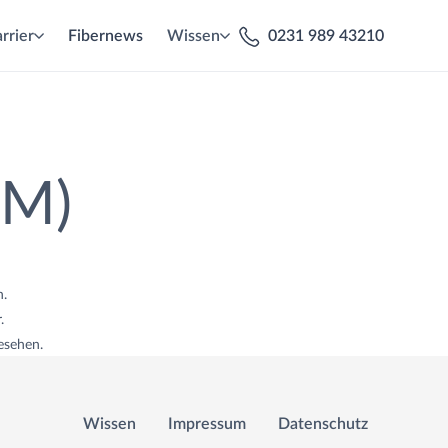
rrier
Fibernews
Wissen
0231 989 43210
UM)
h.
.
esehen.
Wissen
Impressum
Datenschutz