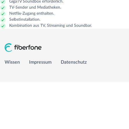
GigaTV Soundbox erforderlich.
TV-Sender und Mediatheken.
GLASFASER RUHR
Managed Services
Carrier Access Plattform
Netflix-Zugang enthalten.
Selbstinstallation.
Kombination aus TV, Streaming und Soundbar.
1&1 Versatel
Richtfunk & Satellit
Vergleichsportal
Wissen
Wissen
Impressum
Datenschutz
Impressum
Datenschutz
info@fiberfone.de
0231 989 43210