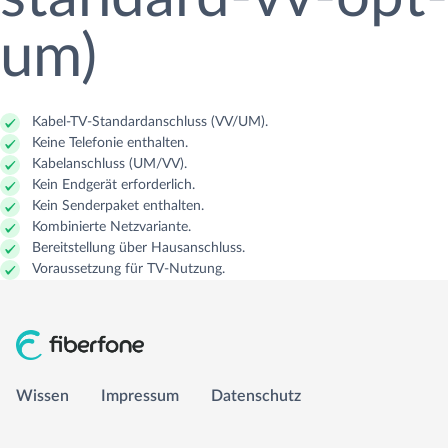
um)
GLASFASER RUHR
Managed Services
Carrier Access Plattform
1&1 Versatel
Richtfunk & Satellit
Vergleichsportal
Kabel-TV-Standardanschluss (VV/UM).
Keine Telefonie enthalten.
Kabelanschluss (UM/VV).
Kein Endgerät erforderlich.
Kein Senderpaket enthalten.
Wissen
Kombinierte Netzvariante.
Bereitstellung über Hausanschluss.
Impressum
Voraussetzung für TV-Nutzung.
Datenschutz
info@fiberfone.de
Wissen
Impressum
Datenschutz
0231 989 43210