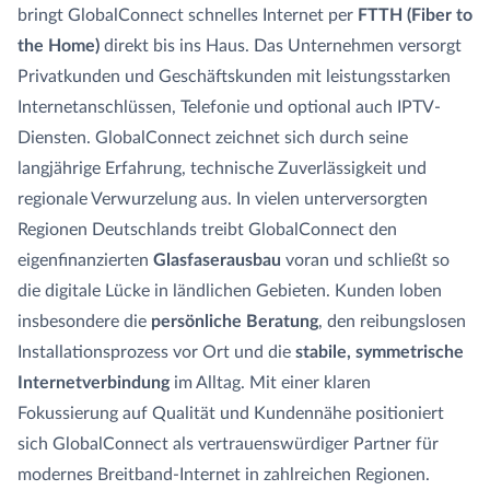
bringt GlobalConnect schnelles Internet per
FTTH (Fiber to
the Home)
direkt bis ins Haus. Das Unternehmen versorgt
GLASFASER RUHR
Managed Services
Carrier Access Plattform
Privatkunden und Geschäftskunden mit leistungsstarken
Internetanschlüssen, Telefonie und optional auch IPTV-
1&1 Versatel
Richtfunk & Satellit
Vergleichsportal
Diensten. GlobalConnect zeichnet sich durch seine
langjährige Erfahrung, technische Zuverlässigkeit und
regionale Verwurzelung aus. In vielen unterversorgten
Regionen Deutschlands treibt GlobalConnect den
eigenfinanzierten
Glasfaserausbau
voran und schließt so
die digitale Lücke in ländlichen Gebieten. Kunden loben
insbesondere die
persönliche Beratung
, den reibungslosen
Installationsprozess vor Ort und die
stabile, symmetrische
Internetverbindung
im Alltag. Mit einer klaren
Fokussierung auf Qualität und Kundennähe positioniert
sich GlobalConnect als vertrauenswürdiger Partner für
modernes Breitband-Internet in zahlreichen Regionen.