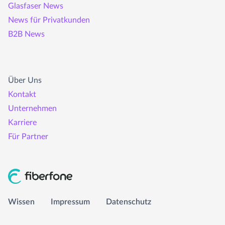
Glasfaser News
News für Privatkunden
B2B News
Über Uns
Kontakt
Unternehmen
Wissen
Karriere
Für Partner
Impressum
Datenschutz
info@fiberfone.de
Wissen
Impressum
Datenschutz
0231 989 43210