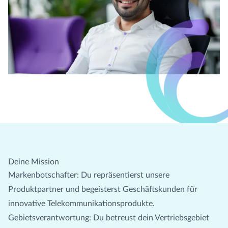
GLASFASER RUHR
Managed Services
Carrier Access Plattform
1&1 Versatel
Richtfunk & Satellit
Vergleichsportal
Deine Mission
Markenbotschafter: Du repräsentierst unsere
Produktpartner und begeisterst Geschäftskunden für
innovative Telekommunikationsprodukte.
Gebietsverantwortung: Du betreust dein Vertriebsgebiet