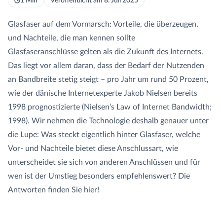
1 Min
Veröffentlicht am 8. Juli 2025
GLASFASER RUHR
Managed Services
Carrier Access Plattform
Glasfaser auf dem Vormarsch: Vorteile, die überzeugen,
und Nachteile, die man kennen sollte
Glasfaseranschlüsse gelten als die Zukunft des Internets.
1&1 Versatel
Richtfunk & Satellit
Vergleichsportal
Das liegt vor allem daran, dass der Bedarf der Nutzenden
an Bandbreite stetig steigt – pro Jahr um rund 50 Prozent,
wie der dänische Internetexperte Jakob Nielsen bereits
1998 prognostizierte (Nielsen’s Law of Internet Bandwidth;
1998). Wir nehmen die Technologie deshalb genauer unter
die Lupe: Was steckt eigentlich hinter Glasfaser, welche
Vor- und Nachteile bietet diese Anschlussart, wie
unterscheidet sie sich von anderen Anschlüssen und für
wen ist der Umstieg besonders empfehlenswert? Die
Antworten finden Sie hier!