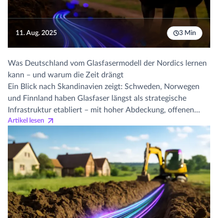
11. Aug. 2025
3 Min
Was Deutschland vom Glasfasermodell der Nordics lernen
kann – und warum die Zeit drängt
Ein Blick nach Skandinavien zeigt: Schweden, Norwegen
und Finnland haben Glasfaser längst als strategische
Infrastruktur etabliert – mit hoher Abdeckung, offenen
Artikel lesen
Netzen und digitaler Selbstverständlichkeit. Deutschland
hingegen kämpft noch mit niedrigen Aktivierungsquoten
und strukturellen Hürden. Dieses Essay zeigt, welche
politischen, wirtschaftlichen und kulturellen Faktoren die
Nordics erfolgreich machen – und welche Schritte
Deutschland jetzt gehen muss, um den Rückstand
aufzuholen.