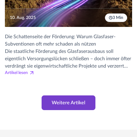
10. Aug. 2025
3 Min
Die Schattenseite der Förderung: Warum Glasfaser-
Subventionen oft mehr schaden als nützen
Die staatliche Förderung des Glasfaserausbaus soll
eigentlich Versorgungslücken schließen – doch immer öfter
verdrängt sie eigenwirtschaftliche Projekte und verzerrt
Artikel lesen
den Markt. Anstatt gezielt dort zu helfen, wo der Ausbau
sonst nicht möglich wäre, entstehen geförderte Netze in
bereits geplanten Gebieten, oft ohne ausreichende
Kundennachfrage. Das Ergebnis: teure Doppelstrukturen,
leere Leitungen und sinkende Investitionsbereitschaft
Weitere Artikel
privater Anbieter. Nur eine klug gesteuerte Förderung, die
echte Lücken schließt, kann langfristig zu einer stabilen
und zukunftsfähigen digitalen Infrastruktur beitragen.